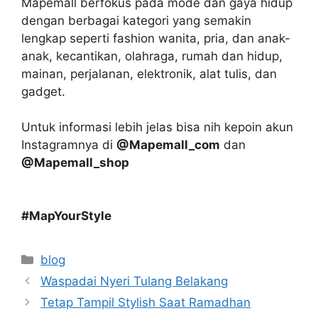
Mapemall berfokus pada mode dan gaya hidup
dengan berbagai kategori yang semakin
lengkap seperti fashion wanita, pria, dan anak-
anak, kecantikan, olahraga, rumah dan hidup,
mainan, perjalanan, elektronik, alat tulis, dan
gadget.
Untuk informasi lebih jelas bisa nih kepoin akun
Instagramnya di
@Mapemall_com
dan
@Mapemall_shop
#MapYourStyle
Categories
blog
Waspadai Nyeri Tulang Belakang
Tetap Tampil Stylish Saat Ramadhan