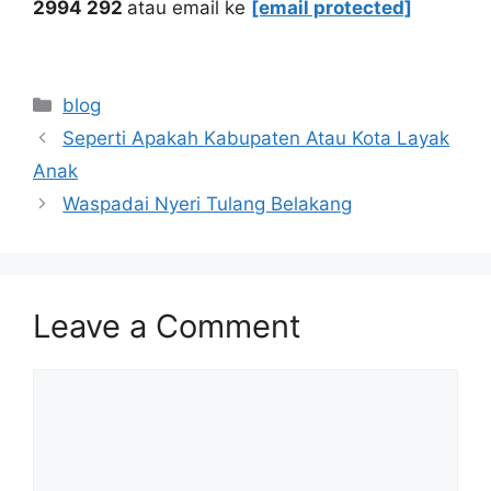
2994 292
atau email ke
[email protected]
Categories
blog
Seperti Apakah Kabupaten Atau Kota Layak
Anak
Waspadai Nyeri Tulang Belakang
Leave a Comment
Comment