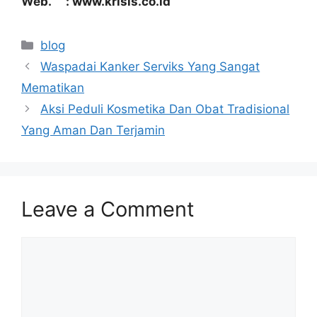
Web. : www.krisis.co.id
Categories
blog
Waspadai Kanker Serviks Yang Sangat
Mematikan
Aksi Peduli Kosmetika Dan Obat Tradisional
Yang Aman Dan Terjamin
Leave a Comment
Comment