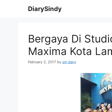
Skip
DiarySindy
to
content
Bergaya Di Studi
Maxima Kota La
February 2, 2017
by
sin dany